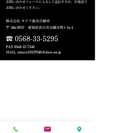
お問い合わせフォームに入力して送信するか、
お電話で
お問い合わせください。
株式会社 サクラ鈑金自動車
〒
486-0937
愛知県春日井市細木町1-16-4
☎
0568-33-5295
FAX
0568-32-7340
MAIL
sak
ura335295@r8.dion.ne.jp
お問い合わせフォーム
氏名
メールアドレス
電話番号