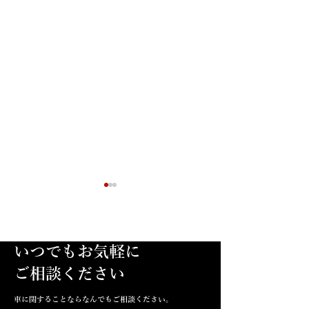
いつでもお気軽に
​ご相談ください
夏季休暇のお知らせ
積載車を新調し
車に関することならなんでもご相談ください。