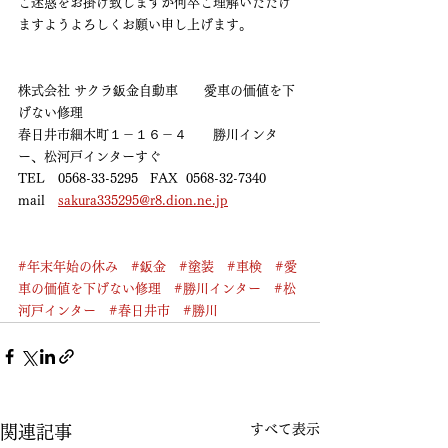
ご迷惑をお掛け致しますが何卒ご理解いただけ
ますようよろしくお願い申し上げます。
株式会社 サクラ鈑金自動車　　愛車の価値を下
げない修理
春日井市細木町１－１６－４　　勝川インタ
ー、松河戸インターすぐ
TEL　0568-33-5295   FAX  0568-32-7340
mail　
sakura335295@r8.dion.ne.jp
#年末年始の休み
#鈑金
#塗装
#車検
#愛
車の価値を下げない修理
#勝川インター
#松
河戸インター
#春日井市
#勝川
すべて表示
関連記事