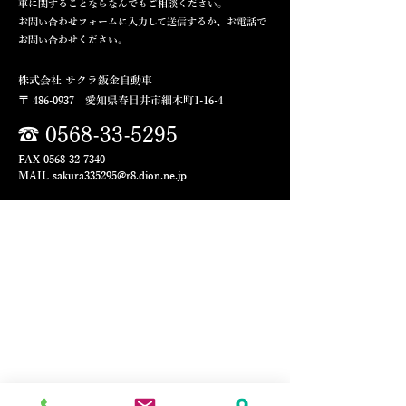
車に関することならなんでもご相談ください。
お問い合わせフォームに入力して送信するか、
お電話で
お問い合わせください。
株式会社 サクラ鈑金自動車
〒
486-0937
愛知県春日井市細木町1-16-4
☎
0568-33-5295
FAX
0568-32-7340
MAIL
sak
ura335295@r8.dion.ne.jp
お問い合わせフォーム
氏名
メールアドレス
電話番号