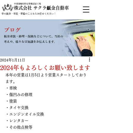
中部運輸局特定整備認証工場
株式会社 サクラ鈑金自動車
車の鈑金・塗装・整備のことならお任せください！
ブログ
板金塗装・修理・保険などについて、当社の
考えや、様々な豆知識をお伝えします。
2024年1月11日
2024年もよろしくお願い致します
本年の営業は1月5日より営業スタートしており
ます。
・車検
・傷凹みの修理
・塗装
・タイヤ交換
・エンジンオイル交換
・レンタカー
・その他点検等