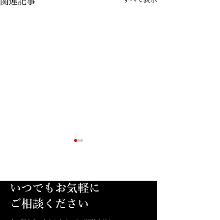
関連記事
いつでもお気軽に
​ご相談ください
夏季休暇のお知らせ
積載車を新調し